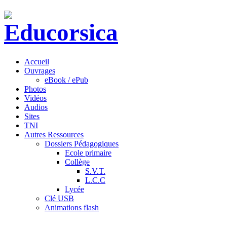
Accueil
Ouvrages
eBook / ePub
Photos
Vidéos
Audios
Sites
TNI
Autres Ressources
Dossiers Pédagogiques
Ecole primaire
Collège
S.V.T.
L.C.C
Lycée
Clé USB
Animations flash