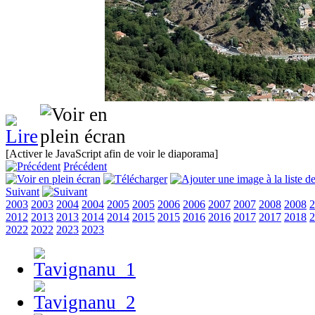
[Activer le JavaScript afin de voir le diaporama]
Précédent
Suivant
2003
2003
2004
2004
2005
2005
2006
2006
2007
2007
2008
2008
2
2012
2013
2013
2014
2014
2015
2015
2016
2016
2017
2017
2018
2
2022
2022
2023
2023