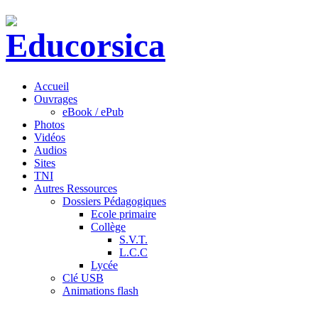
Accueil
Ouvrages
eBook / ePub
Photos
Vidéos
Audios
Sites
TNI
Autres Ressources
Dossiers Pédagogiques
Ecole primaire
Collège
S.V.T.
L.C.C
Lycée
Clé USB
Animations flash