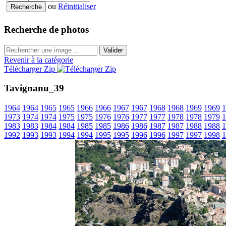
ou
Réinitialiser
Recherche de photos
Valider
Revenir à la catégorie
Télécharger Zip
Tavignanu_39
1964
1964
1965
1965
1966
1966
1967
1967
1968
1968
1969
1969
1
1973
1974
1974
1975
1975
1976
1976
1977
1977
1978
1978
1979
1
1983
1983
1984
1984
1985
1985
1986
1986
1987
1987
1988
1988
1
1992
1993
1993
1994
1994
1995
1995
1996
1996
1997
1997
1998
1