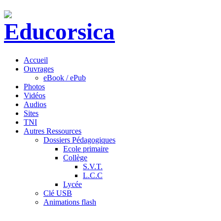
Accueil
Ouvrages
eBook / ePub
Photos
Vidéos
Audios
Sites
TNI
Autres Ressources
Dossiers Pédagogiques
Ecole primaire
Collège
S.V.T.
L.C.C
Lycée
Clé USB
Animations flash