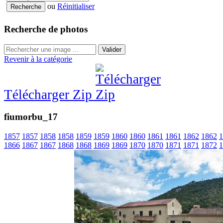
ou
Réinitialiser
Recherche de photos
Valider
Revenir à la catégorie
Télécharger Zip
fiumorbu_17
1857
1857
1858
1858
1859
1859
1860
1860
1861
1861
1862
1862
1
1866
1867
1867
1868
1868
1869
1869
1870
1870
1871
1871
1872
1