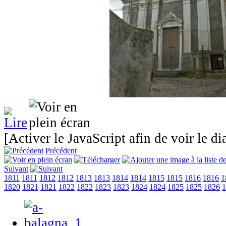
[Activer le JavaScript afin de voir le d
Précédent
Suivant
1811
1811
1812
1812
1813
1813
1814
1814
1815
1815
1816
1816
1
1820
1821
1821
1822
1822
1823
1823
1824
1824
1825
1825
1826
1