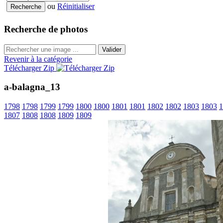
ou
Réinitialiser
Recherche de photos
Valider
Revenir à la catégorie
Télécharger Zip
a-balagna_13
1798
1798
1799
1799
1800
1800
1801
1801
1802
1802
1803
1803
1
1807
1808
1808
1809
1809