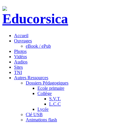
Accueil
Ouvrages
eBook / ePub
Photos
Vidéos
Audios
Sites
TNI
Autres Ressources
Dossiers Pédagogiques
Ecole primaire
Collège
S.V.T.
L.C.C
Lycée
Clé USB
Animations flash