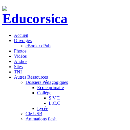
Accueil
Ouvrages
eBook / ePub
Photos
Vidéos
Audios
Sites
TNI
Autres Ressources
Dossiers Pédagogiques
Ecole primaire
Collège
S.V.T.
L.C.C
Lycée
Clé USB
Animations flash