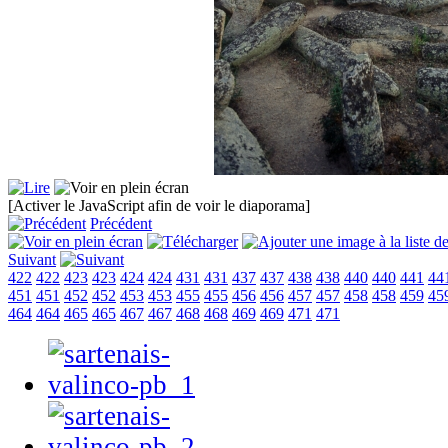
[Activer le JavaScript afin de voir le diaporama]
Précédent
Suivant
422
422
423
423
424
424
431
431
437
437
438
438
440
440
441
44
451
451
452
452
453
453
455
455
456
456
457
457
458
458
459
45
464
464
465
465
467
467
468
468
469
469
471
471