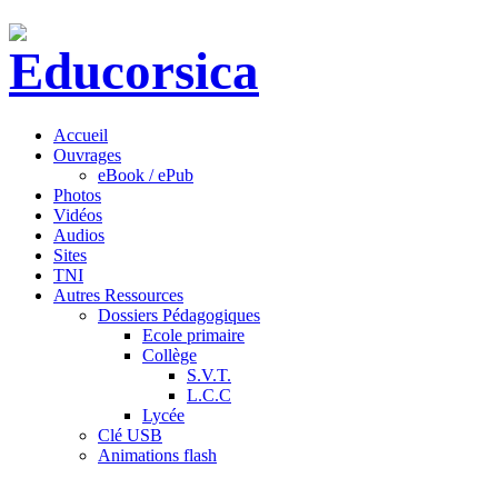
Accueil
Ouvrages
eBook / ePub
Photos
Vidéos
Audios
Sites
TNI
Autres Ressources
Dossiers Pédagogiques
Ecole primaire
Collège
S.V.T.
L.C.C
Lycée
Clé USB
Animations flash