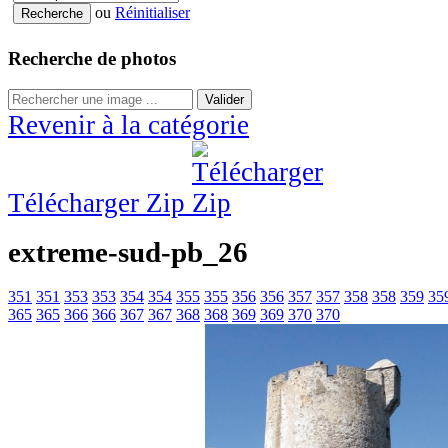
ou
Réinitialiser
Recherche de photos
Valider
Revenir à la catégorie
Télécharger Zip
extreme-sud-pb_26
351
351
353
353
354
354
355
355
356
356
357
357
358
358
359
35
365
365
366
366
367
367
368
368
369
369
370
370