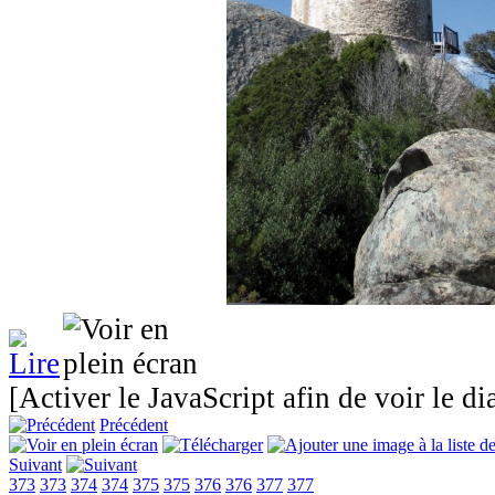
[Activer le JavaScript afin de voir le d
Précédent
Suivant
373
373
374
374
375
375
376
376
377
377