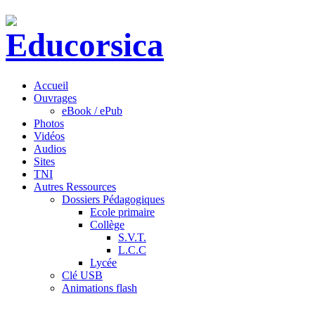
Accueil
Ouvrages
eBook / ePub
Photos
Vidéos
Audios
Sites
TNI
Autres Ressources
Dossiers Pédagogiques
Ecole primaire
Collège
S.V.T.
L.C.C
Lycée
Clé USB
Animations flash