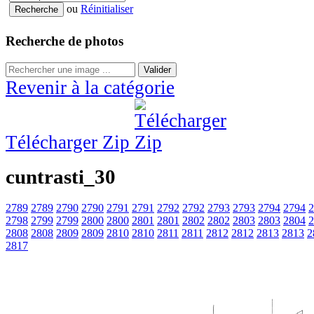
ou
Réinitialiser
Recherche de photos
Valider
Revenir à la catégorie
Télécharger Zip
cuntrasti_30
2789
2789
2790
2790
2791
2791
2792
2792
2793
2793
2794
2794
2
2798
2799
2799
2800
2800
2801
2801
2802
2802
2803
2803
2804
2
2808
2808
2809
2809
2810
2810
2811
2811
2812
2812
2813
2813
2
2817