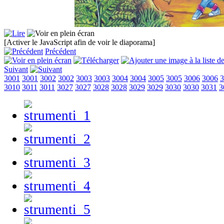
[Activer le JavaScript afin de voir le diaporama]
Précédent
Suivant
3001
3001
3002
3002
3003
3003
3004
3004
3005
3005
3006
3006
3
3010
3011
3011
3027
3027
3028
3028
3029
3029
3030
3030
3031
3