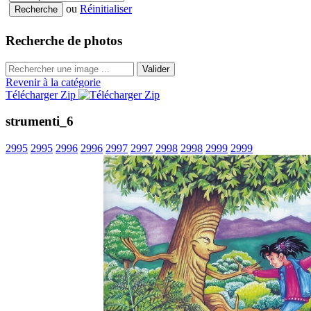
ou
Réinitialiser
Recherche de photos
Valider
Revenir à la catégorie
Télécharger Zip
strumenti_6
2995
2995
2996
2996
2997
2997
2998
2998
2999
2999