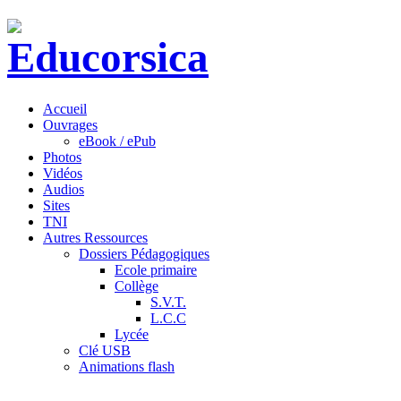
Accueil
Ouvrages
eBook / ePub
Photos
Vidéos
Audios
Sites
TNI
Autres Ressources
Dossiers Pédagogiques
Ecole primaire
Collège
S.V.T.
L.C.C
Lycée
Clé USB
Animations flash