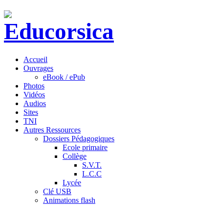
Accueil
Ouvrages
eBook / ePub
Photos
Vidéos
Audios
Sites
TNI
Autres Ressources
Dossiers Pédagogiques
Ecole primaire
Collège
S.V.T.
L.C.C
Lycée
Clé USB
Animations flash