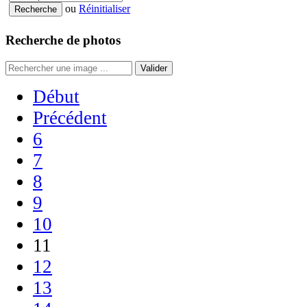
ou
Réinitialiser
Recherche de photos
Valider
Début
Précédent
6
7
8
9
10
11
12
13