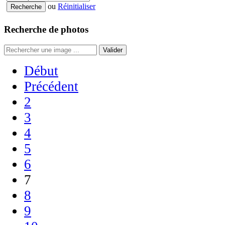
ou
Réinitialiser
Recherche de photos
Valider
Début
Précédent
2
3
4
5
6
7
8
9