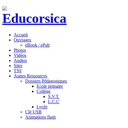
Accueil
Ouvrages
eBook / ePub
Photos
Vidéos
Audios
Sites
TNI
Autres Ressources
Dossiers Pédagogiques
Ecole primaire
Collège
S.V.T.
L.C.C
Lycée
Clé USB
Animations flash