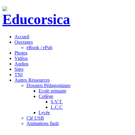
Accueil
Ouvrages
eBook / ePub
Photos
Vidéos
Audios
Sites
TNI
Autres Ressources
Dossiers Pédagogiques
Ecole primaire
Collège
S.V.T.
L.C.C
Lycée
Clé USB
Animations flash