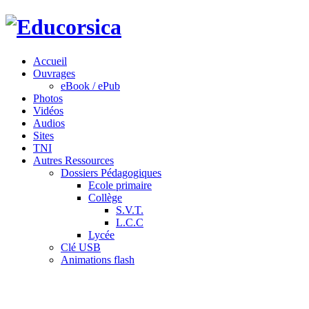
Accueil
Ouvrages
eBook / ePub
Photos
Vidéos
Audios
Sites
TNI
Autres Ressources
Dossiers Pédagogiques
Ecole primaire
Collège
S.V.T.
L.C.C
Lycée
Clé USB
Animations flash