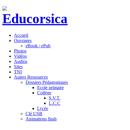
Accueil
Ouvrages
eBook / ePub
Photos
Vidéos
Audios
Sites
TNI
Autres Ressources
Dossiers Pédagogiques
Ecole primaire
Collège
S.V.T.
L.C.C
Lycée
Clé USB
Animations flash