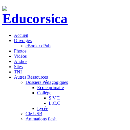
Accueil
Ouvrages
eBook / ePub
Photos
Vidéos
Audios
Sites
TNI
Autres Ressources
Dossiers Pédagogiques
Ecole primaire
Collège
S.V.T.
L.C.C
Lycée
Clé USB
Animations flash