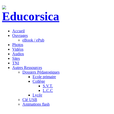
Accueil
Ouvrages
eBook / ePub
Photos
Vidéos
Audios
Sites
TNI
Autres Ressources
Dossiers Pédagogiques
Ecole primaire
Collège
S.V.T.
L.C.C
Lycée
Clé USB
Animations flash