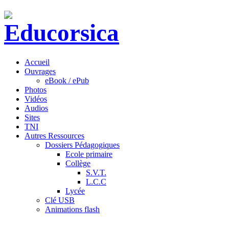
Accueil
Ouvrages
eBook / ePub
Photos
Vidéos
Audios
Sites
TNI
Autres Ressources
Dossiers Pédagogiques
Ecole primaire
Collège
S.V.T.
L.C.C
Lycée
Clé USB
Animations flash