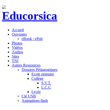
Accueil
Ouvrages
eBook / ePub
Photos
Vidéos
Audios
Sites
TNI
Autres Ressources
Dossiers Pédagogiques
Ecole primaire
Collège
S.V.T.
L.C.C
Lycée
Clé USB
Animations flash