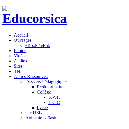
Accueil
Ouvrages
eBook / ePub
Photos
Vidéos
Audios
Sites
TNI
Autres Ressources
Dossiers Pédagogiques
Ecole primaire
Collège
S.V.T.
L.C.C
Lycée
Clé USB
Animations flash