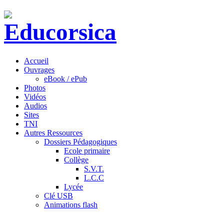
Accueil
Ouvrages
eBook / ePub
Photos
Vidéos
Audios
Sites
TNI
Autres Ressources
Dossiers Pédagogiques
Ecole primaire
Collège
S.V.T.
L.C.C
Lycée
Clé USB
Animations flash