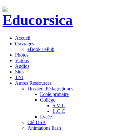
Accueil
Ouvrages
eBook / ePub
Photos
Vidéos
Audios
Sites
TNI
Autres Ressources
Dossiers Pédagogiques
Ecole primaire
Collège
S.V.T.
L.C.C
Lycée
Clé USB
Animations flash