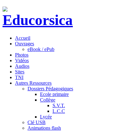
Accueil
Ouvrages
eBook / ePub
Photos
Vidéos
Audios
Sites
TNI
Autres Ressources
Dossiers Pédagogiques
Ecole primaire
Collège
S.V.T.
L.C.C
Lycée
Clé USB
Animations flash