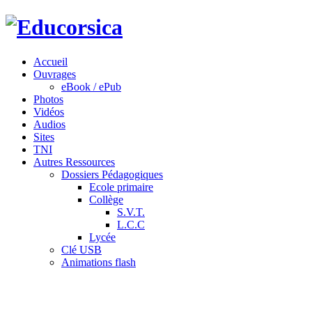
Accueil
Ouvrages
eBook / ePub
Photos
Vidéos
Audios
Sites
TNI
Autres Ressources
Dossiers Pédagogiques
Ecole primaire
Collège
S.V.T.
L.C.C
Lycée
Clé USB
Animations flash