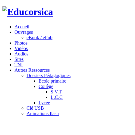
Accueil
Ouvrages
eBook / ePub
Photos
Vidéos
Audios
Sites
TNI
Autres Ressources
Dossiers Pédagogiques
Ecole primaire
Collège
S.V.T.
L.C.C
Lycée
Clé USB
Animations flash