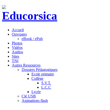
Accueil
Ouvrages
eBook / ePub
Photos
Vidéos
Audios
Sites
TNI
Autres Ressources
Dossiers Pédagogiques
Ecole primaire
Collège
S.V.T.
L.C.C
Lycée
Clé USB
Animations flash