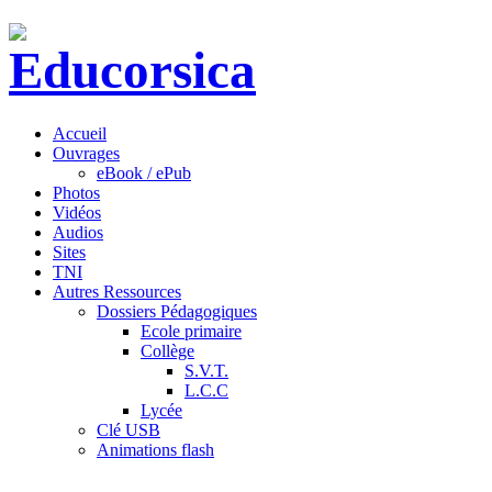
Accueil
Ouvrages
eBook / ePub
Photos
Vidéos
Audios
Sites
TNI
Autres Ressources
Dossiers Pédagogiques
Ecole primaire
Collège
S.V.T.
L.C.C
Lycée
Clé USB
Animations flash