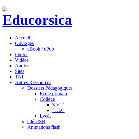
Accueil
Ouvrages
eBook / ePub
Photos
Vidéos
Audios
Sites
TNI
Autres Ressources
Dossiers Pédagogiques
Ecole primaire
Collège
S.V.T.
L.C.C
Lycée
Clé USB
Animations flash