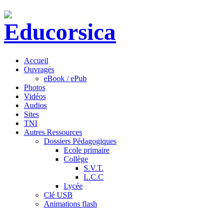
Accueil
Ouvrages
eBook / ePub
Photos
Vidéos
Audios
Sites
TNI
Autres Ressources
Dossiers Pédagogiques
Ecole primaire
Collège
S.V.T.
L.C.C
Lycée
Clé USB
Animations flash