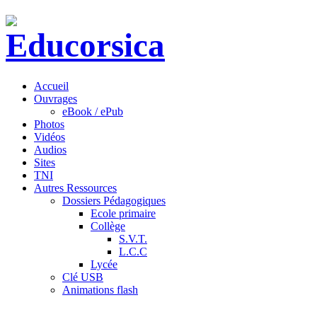
Accueil
Ouvrages
eBook / ePub
Photos
Vidéos
Audios
Sites
TNI
Autres Ressources
Dossiers Pédagogiques
Ecole primaire
Collège
S.V.T.
L.C.C
Lycée
Clé USB
Animations flash