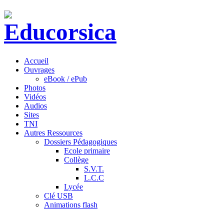
Accueil
Ouvrages
eBook / ePub
Photos
Vidéos
Audios
Sites
TNI
Autres Ressources
Dossiers Pédagogiques
Ecole primaire
Collège
S.V.T.
L.C.C
Lycée
Clé USB
Animations flash