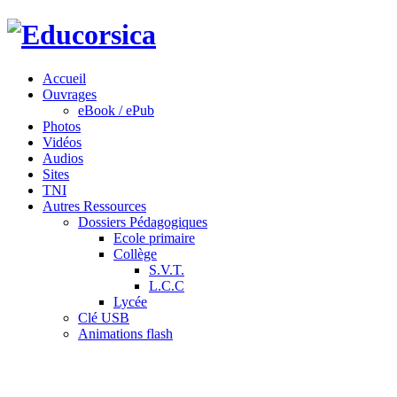
Accueil
Ouvrages
eBook / ePub
Photos
Vidéos
Audios
Sites
TNI
Autres Ressources
Dossiers Pédagogiques
Ecole primaire
Collège
S.V.T.
L.C.C
Lycée
Clé USB
Animations flash