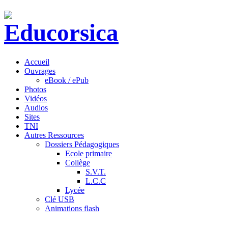
Accueil
Ouvrages
eBook / ePub
Photos
Vidéos
Audios
Sites
TNI
Autres Ressources
Dossiers Pédagogiques
Ecole primaire
Collège
S.V.T.
L.C.C
Lycée
Clé USB
Animations flash