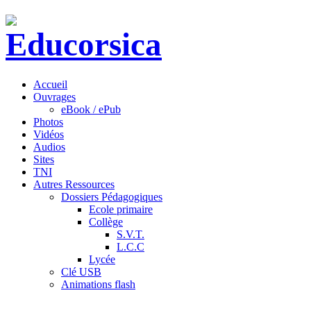
Accueil
Ouvrages
eBook / ePub
Photos
Vidéos
Audios
Sites
TNI
Autres Ressources
Dossiers Pédagogiques
Ecole primaire
Collège
S.V.T.
L.C.C
Lycée
Clé USB
Animations flash