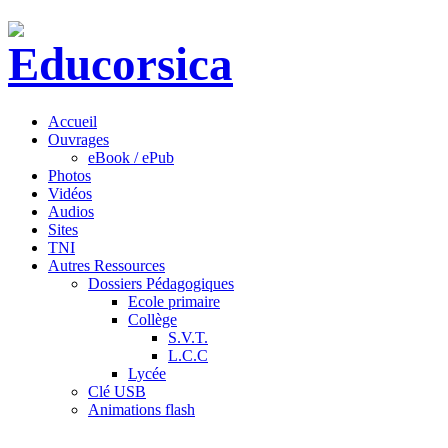
Accueil
Ouvrages
eBook / ePub
Photos
Vidéos
Audios
Sites
TNI
Autres Ressources
Dossiers Pédagogiques
Ecole primaire
Collège
S.V.T.
L.C.C
Lycée
Clé USB
Animations flash