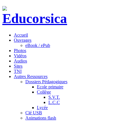
Accueil
Ouvrages
eBook / ePub
Photos
Vidéos
Audios
Sites
TNI
Autres Ressources
Dossiers Pédagogiques
Ecole primaire
Collège
S.V.T.
L.C.C
Lycée
Clé USB
Animations flash