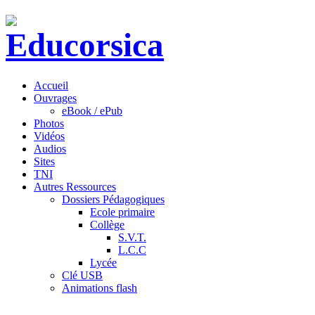
Accueil
Ouvrages
eBook / ePub
Photos
Vidéos
Audios
Sites
TNI
Autres Ressources
Dossiers Pédagogiques
Ecole primaire
Collège
S.V.T.
L.C.C
Lycée
Clé USB
Animations flash