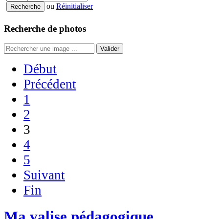
ou
Réinitialiser
Recherche de photos
Valider
Début
Précédent
1
2
3
4
5
Suivant
Fin
Ma valise pédagogique