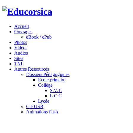
Accueil
Ouvrages
eBook / ePub
Photos
Vidéos
Audios
Sites
TNI
Autres Ressources
Dossiers Pédagogiques
Ecole primaire
Collège
S.V.T.
L.C.C
Lycée
Clé USB
Animations flash