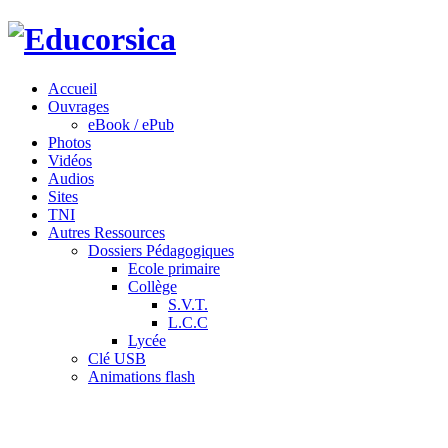
Accueil
Ouvrages
eBook / ePub
Photos
Vidéos
Audios
Sites
TNI
Autres Ressources
Dossiers Pédagogiques
Ecole primaire
Collège
S.V.T.
L.C.C
Lycée
Clé USB
Animations flash