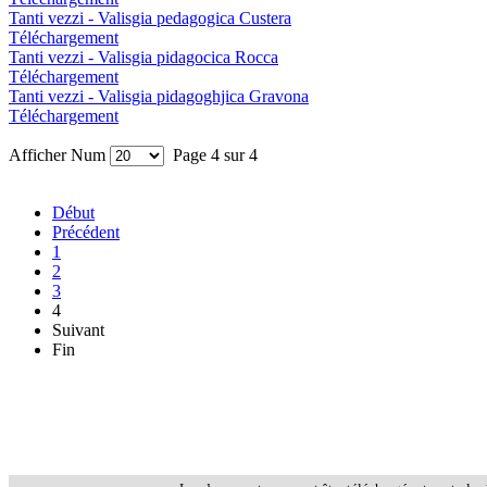
Tanti vezzi - Valisgia pedagogica Custera
Téléchargement
Tanti vezzi - Valisgia pidagocica Rocca
Téléchargement
Tanti vezzi - Valisgia pidagoghjica Gravona
Téléchargement
Afficher Num
Page 4 sur 4
Début
Précédent
1
2
3
4
Suivant
Fin