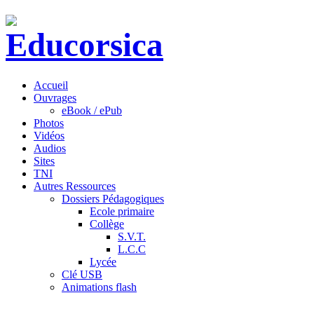
Accueil
Ouvrages
eBook / ePub
Photos
Vidéos
Audios
Sites
TNI
Autres Ressources
Dossiers Pédagogiques
Ecole primaire
Collège
S.V.T.
L.C.C
Lycée
Clé USB
Animations flash