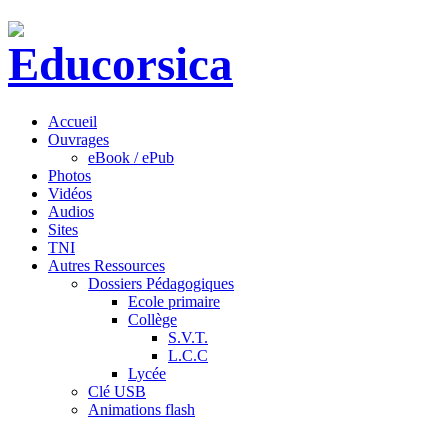
Accueil
Ouvrages
eBook / ePub
Photos
Vidéos
Audios
Sites
TNI
Autres Ressources
Dossiers Pédagogiques
Ecole primaire
Collège
S.V.T.
L.C.C
Lycée
Clé USB
Animations flash