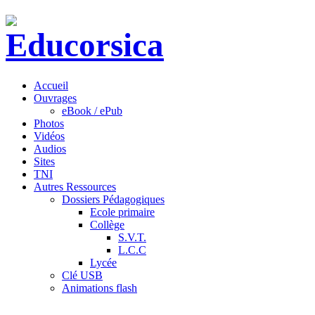
Accueil
Ouvrages
eBook / ePub
Photos
Vidéos
Audios
Sites
TNI
Autres Ressources
Dossiers Pédagogiques
Ecole primaire
Collège
S.V.T.
L.C.C
Lycée
Clé USB
Animations flash