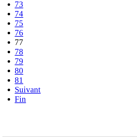
73
74
75
76
77
78
79
80
81
Suivant
Fin