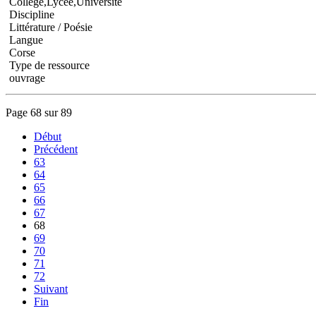
Collège,Lycée,Université
Discipline
Littérature / Poésie
Langue
Corse
Type de ressource
ouvrage
Page 68 sur 89
Début
Précédent
63
64
65
66
67
68
69
70
71
72
Suivant
Fin