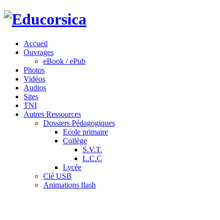
Accueil
Ouvrages
eBook / ePub
Photos
Vidéos
Audios
Sites
TNI
Autres Ressources
Dossiers Pédagogiques
Ecole primaire
Collège
S.V.T.
L.C.C
Lycée
Clé USB
Animations flash