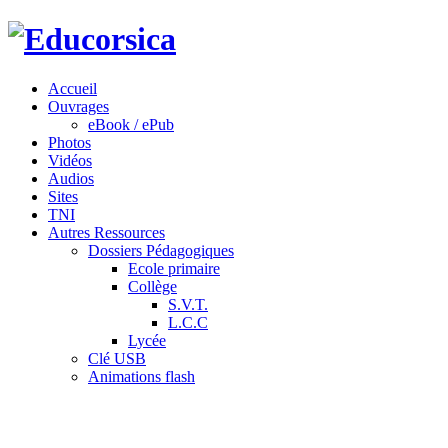
Accueil
Ouvrages
eBook / ePub
Photos
Vidéos
Audios
Sites
TNI
Autres Ressources
Dossiers Pédagogiques
Ecole primaire
Collège
S.V.T.
L.C.C
Lycée
Clé USB
Animations flash