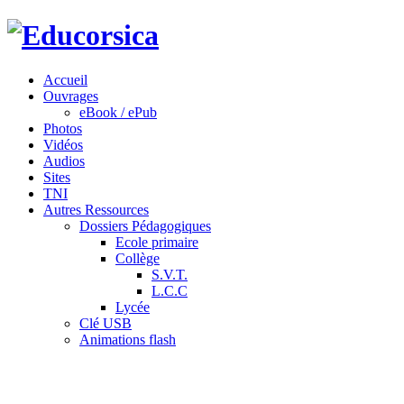
Accueil
Ouvrages
eBook / ePub
Photos
Vidéos
Audios
Sites
TNI
Autres Ressources
Dossiers Pédagogiques
Ecole primaire
Collège
S.V.T.
L.C.C
Lycée
Clé USB
Animations flash