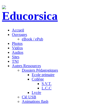
Accueil
Ouvrages
eBook / ePub
Photos
Vidéos
Audios
Sites
TNI
Autres Ressources
Dossiers Pédagogiques
Ecole primaire
Collège
S.V.T.
L.C.C
Lycée
Clé USB
Animations flash