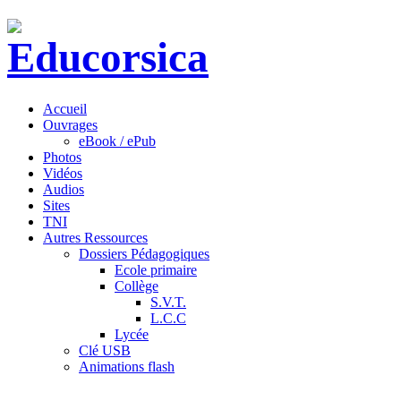
Accueil
Ouvrages
eBook / ePub
Photos
Vidéos
Audios
Sites
TNI
Autres Ressources
Dossiers Pédagogiques
Ecole primaire
Collège
S.V.T.
L.C.C
Lycée
Clé USB
Animations flash