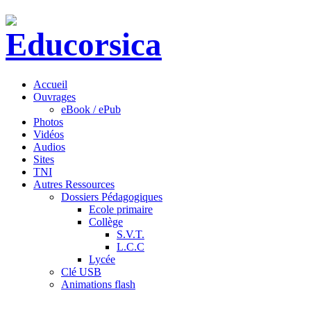
Accueil
Ouvrages
eBook / ePub
Photos
Vidéos
Audios
Sites
TNI
Autres Ressources
Dossiers Pédagogiques
Ecole primaire
Collège
S.V.T.
L.C.C
Lycée
Clé USB
Animations flash