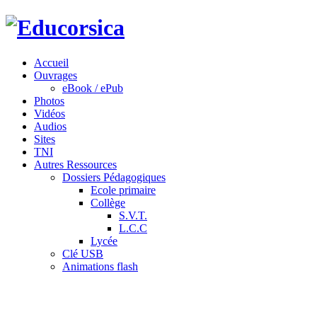
Accueil
Ouvrages
eBook / ePub
Photos
Vidéos
Audios
Sites
TNI
Autres Ressources
Dossiers Pédagogiques
Ecole primaire
Collège
S.V.T.
L.C.C
Lycée
Clé USB
Animations flash