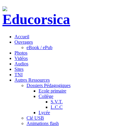
Accueil
Ouvrages
eBook / ePub
Photos
Vidéos
Audios
Sites
TNI
Autres Ressources
Dossiers Pédagogiques
Ecole primaire
Collège
S.V.T.
L.C.C
Lycée
Clé USB
Animations flash