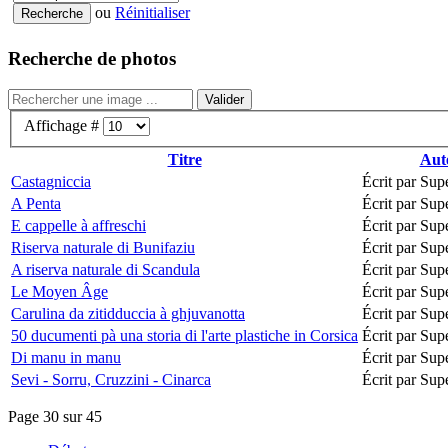
ou
Réinitialiser
Recherche de photos
Valider
Affichage #
Titre
Aut
Castagniccia
Écrit par Supe
A Penta
Écrit par Supe
E cappelle à affreschi
Écrit par Supe
Riserva naturale di Bunifaziu
Écrit par Supe
A riserva naturale di Scandula
Écrit par Supe
Le Moyen Âge
Écrit par Supe
Carulina da zitidduccia à ghjuvanotta
Écrit par Supe
50 ducumenti pà una storia di l'arte plastiche in Corsica
Écrit par Supe
Di manu in manu
Écrit par Supe
Sevi - Sorru, Cruzzini - Cinarca
Écrit par Supe
Page 30 sur 45