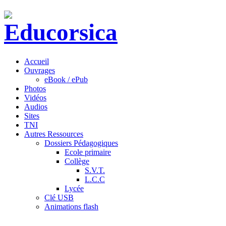
Accueil
Ouvrages
eBook / ePub
Photos
Vidéos
Audios
Sites
TNI
Autres Ressources
Dossiers Pédagogiques
Ecole primaire
Collège
S.V.T.
L.C.C
Lycée
Clé USB
Animations flash