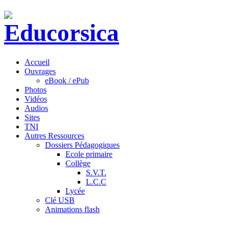
Accueil
Ouvrages
eBook / ePub
Photos
Vidéos
Audios
Sites
TNI
Autres Ressources
Dossiers Pédagogiques
Ecole primaire
Collège
S.V.T.
L.C.C
Lycée
Clé USB
Animations flash