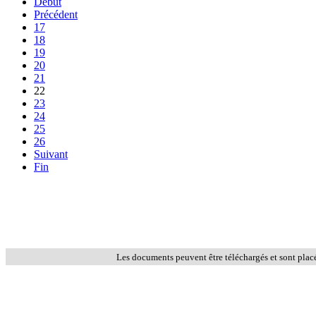
Début
Précédent
17
18
19
20
21
22
23
24
25
26
Suivant
Fin
Les documents peuvent être téléchargés et sont plac